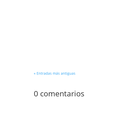
DR Automobiles, una marca conocida por su 
continuado su evolución en 2024 con introdu
« Entradas más antiguas
0 comentarios