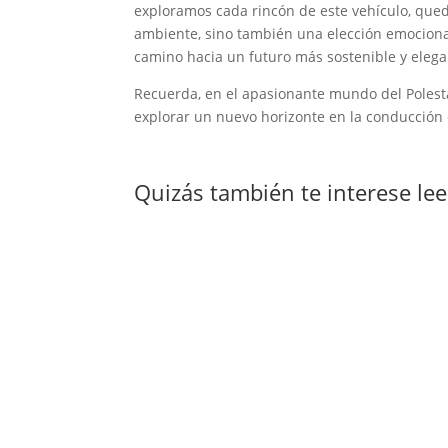
exploramos cada rincón de este vehículo, qued
ambiente, sino también una elección emociona
camino hacia un futuro más sostenible y elega
Recuerda, en el apasionante mundo del Polestar
explorar un nuevo horizonte en la conducción e
Quizás también te interese le
Gestionar una flota de vehículos, aunque se
averías inesperadas o incluso el uso inade