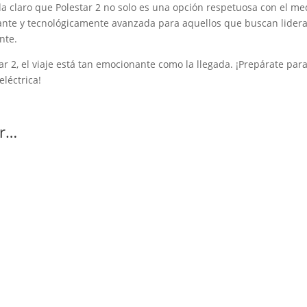
a claro que Polestar 2 no solo es una opción respetuosa con el me
nte y tecnológicamente avanzada para aquellos que buscan lidera
nte.
 2, el viaje está tan emocionante como la llegada. ¡Prepárate par
léctrica!
er…
an solo unos pocos, puede convertirse en un dolor de cabeza. ITV 
cuado de los coches generan costes ocultos que muchas veces las 