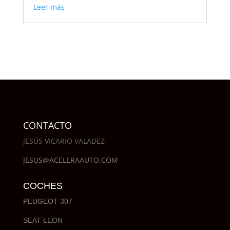
Leer más
CONTACTO
JESÚS VICARIO VALADEZ
JESUS@ACELERAAUTO.COM
COCHES
PEUGEOT 307
SEAT LEON