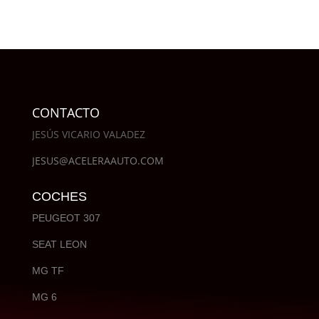
CONTACTO
JESÚS VICARIO VALADEZ
JESUS@ACELERAAUTO.COM
COCHES
PEUGEOT 307
SEAT LEON
MG TF
MG 6