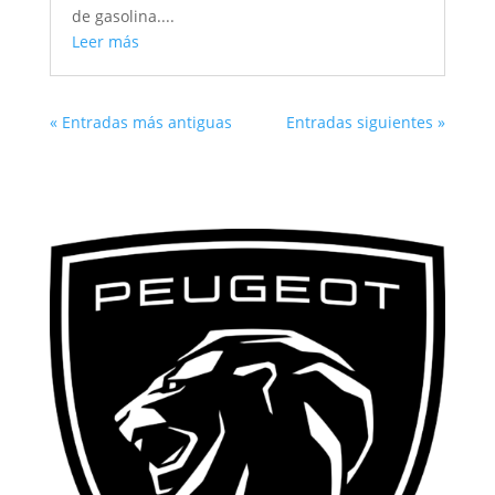
de gasolina....
Leer más
« Entradas más antiguas
Entradas siguientes »