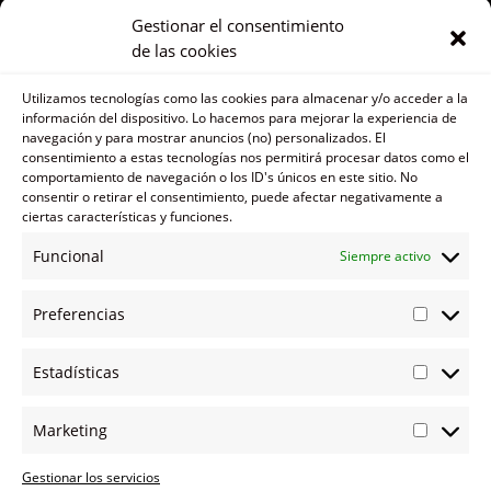
JESUS@ACELERAAUTO.COM
Gestionar el consentimiento
de las cookies
COCHES
PEUGEOT 307
Utilizamos tecnologías como las cookies para almacenar y/o acceder a la
información del dispositivo. Lo hacemos para mejorar la experiencia de
SEAT LEON
navegación y para mostrar anuncios (no) personalizados. El
consentimiento a estas tecnologías nos permitirá procesar datos como el
MG TF
comportamiento de navegación o los ID's únicos en este sitio. No
consentir o retirar el consentimiento, puede afectar negativamente a
MG 6
ciertas características y funciones.
Funcional
Siempre activo
NOTICIAS
Los 10 motores más duros y resistentes
Preferencias
Localizadores en Coches: Tecnología Avanzada para
Seguimiento y Seguridad
Estadísticas
LEGAL
Marketing
POLÍTICA DE PRIVACIDAD
Gestionar los servicios