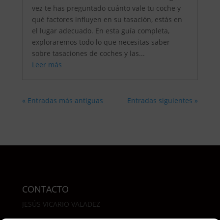
vez te has preguntado cuánto vale tu coche y
qué factores influyen en su tasación, estás en
el lugar adecuado. En esta guía completa,
exploraremos todo lo que necesitas saber
sobre tasaciones de coches y las...
Leer más
« Entradas más antiguas
Entradas siguientes »
CONTACTO
JESÚS VICARIO VALADEZ