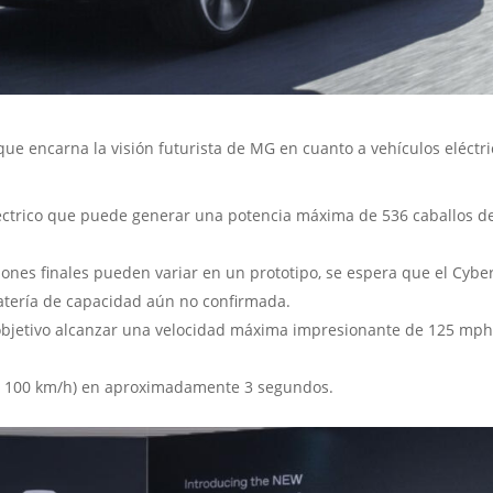
ue encarna la visión futurista de MG en cuanto a vehículos eléctri
éctrico que puede generar una potencia máxima de 536 caballos d
ones finales pueden variar en un prototipo, se espera que el Cybe
atería de capacidad aún no confirmada.
objetivo alcanzar una velocidad máxima impresionante de 125 mp
 a 100 km/h) en aproximadamente 3 segundos.