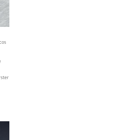
cos
e
rster
h