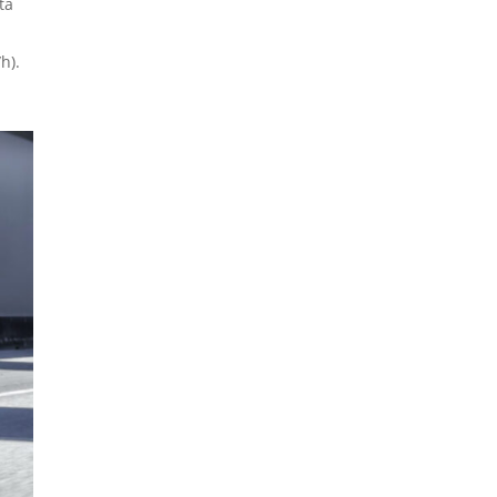
ta
h).