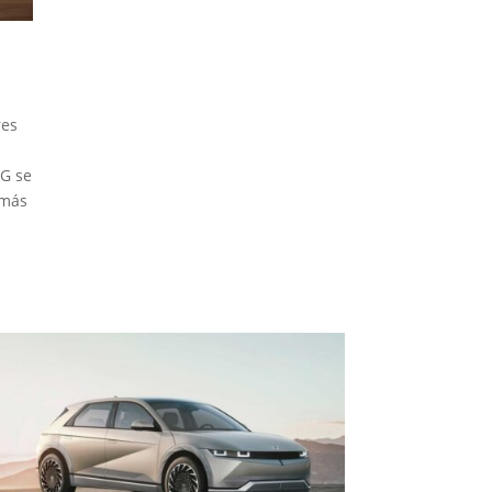
res
MG se
 más