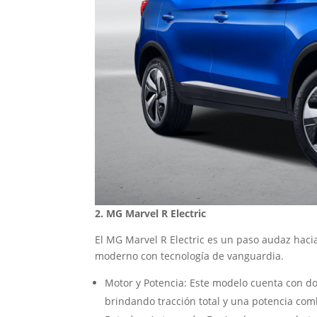
2. MG Marvel R Electric
El MG Marvel R Electric es un paso audaz hac
moderno con tecnología de vanguardia.
Motor y Potencia: Este modelo cuenta con dos 
brindando tracción total y una potencia com