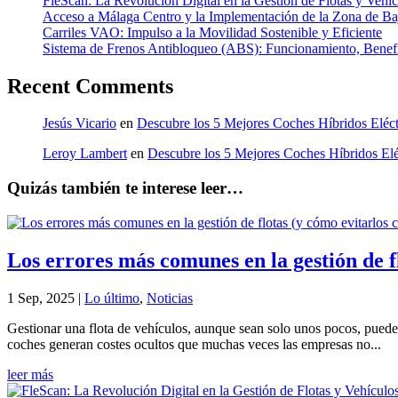
FleScan: La Revolución Digital en la Gestión de Flotas y Vehí
Acceso a Málaga Centro y la Implementación de la Zona de Baj
Carriles VAO: Impulso a la Movilidad Sostenible y Eficiente
Sistema de Frenos Antibloqueo (ABS): Funcionamiento, Benef
Recent Comments
Jesús Vicario
en
Descubre los 5 Mejores Coches Híbridos Eléct
Leroy Lambert
en
Descubre los 5 Mejores Coches Híbridos Elé
Quizás también te interese leer…
Los errores más comunes en la gestión de f
1 Sep, 2025
|
Lo último
,
Noticias
Gestionar una flota de vehículos, aunque sean solo unos pocos, puede 
coches generan costes ocultos que muchas veces las empresas no...
leer más