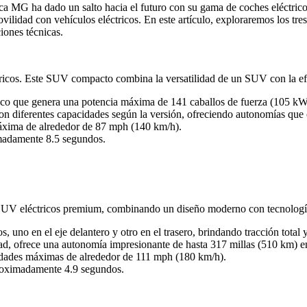
ca MG ha dado un salto hacia el futuro con su gama de coches eléctricos
vilidad con vehículos eléctricos. En este artículo, exploraremos los t
iones técnicas.
os. Este SUV compacto combina la versatilidad de un SUV con la efici
ico que genera una potencia máxima de 141 caballos de fuerza (105 kW
con diferentes capacidades según la versión, ofreciendo autonomías qu
xima de alrededor de 87 mph (140 km/h).
madamente 8.5 segundos.
 SUV eléctricos premium, combinando un diseño moderno con tecnologí
, uno en el eje delantero y otro en el trasero, brindando tracción tota
ad, ofrece una autonomía impresionante de hasta 317 millas (510 km) 
idades máximas de alrededor de 111 mph (180 km/h).
roximadamente 4.9 segundos.