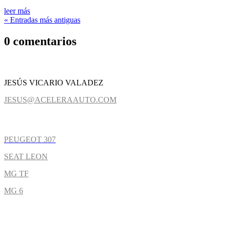
leer más
« Entradas más antiguas
0 comentarios
CONTACTO
JESÚS VICARIO VALADEZ
JESUS@ACELERAAUTO.COM
COCHES
PEUGEOT 307
SEAT LEON
MG TF
MG 6
NOTICIAS