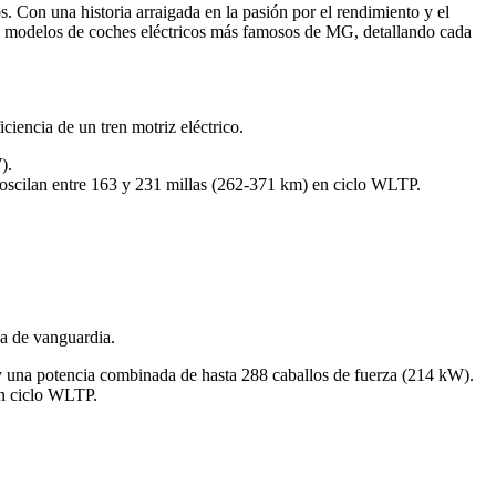
. Con una historia arraigada en la pasión por el rendimiento y el
res modelos de coches eléctricos más famosos de MG, detallando cada
encia de un tren motriz eléctrico.
).
e oscilan entre 163 y 231 millas (262-371 km) en ciclo WLTP.
a de vanguardia.
l y una potencia combinada de hasta 288 caballos de fuerza (214 kW).
en ciclo WLTP.