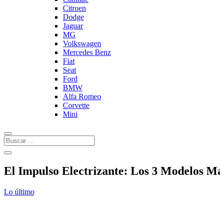
Citroen
Dodge
Jaguar
MG
Volkswagen
Mercedes Benz
Fiat
Seat
Ford
BMW
Alfa Romeo
Corvette
Mini
El Impulso Electrizante: Los 3 Modelos 
Lo último