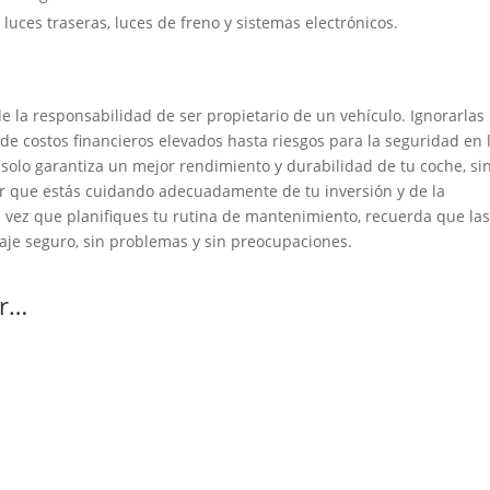
luces traseras, luces de freno y sistemas electrónicos.
de la responsabilidad de ser propietario de un vehículo. Ignorarlas
de costos financieros elevados hasta riesgos para la seguridad en 
o solo garantiza un mejor rendimiento y durabilidad de tu coche, si
er que estás cuidando adecuadamente de tu inversión y de la
a vez que planifiques tu rutina de mantenimiento, recuerda que la
iaje seguro, sin problemas y sin preocupaciones.
er…
mpo Cambiante Bienvenido a nuestro viaje a través de los misterios 