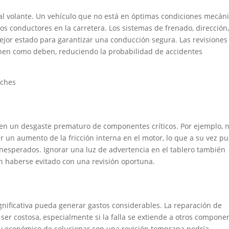
al volante. Un vehículo que no está en óptimas condiciones mecán
ros conductores en la carretera. Los sistemas de frenado, dirección
jor estado para garantizar una conducción segura. Las revisiones
nen como deben, reduciendo la probabilidad de accidentes
oches
r en un desgaste prematuro de componentes críticos. Por ejemplo, 
 un aumento de la fricción interna en el motor, lo que a su vez p
 inesperados. Ignorar una luz de advertencia en el tablero también
 haberse evitado con una revisión oportuna.
nificativa pueda generar gastos considerables. La reparación de
er costosa, especialmente si la falla se extiende a otros compone
y económico de solucionar con una revisión temprana podría