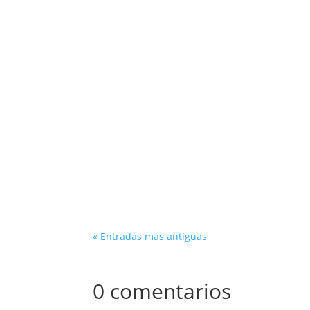
velocidad. En este extenso artículo, te sum
Descubre la Magia del VTEC de Honda Bienv
artículo, desentrañaremos los secretos de e
« Entradas más antiguas
0 comentarios