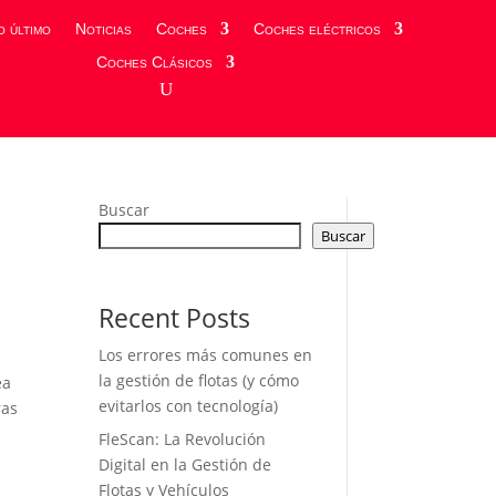
o último
Noticias
Coches
Coches eléctricos
Coches Clásicos
Buscar
Buscar
Recent Posts
Los errores más comunes en
la gestión de flotas (y cómo
ea
evitarlos con tecnología)
ras
FleScan: La Revolución
s
Digital en la Gestión de
Flotas y Vehículos