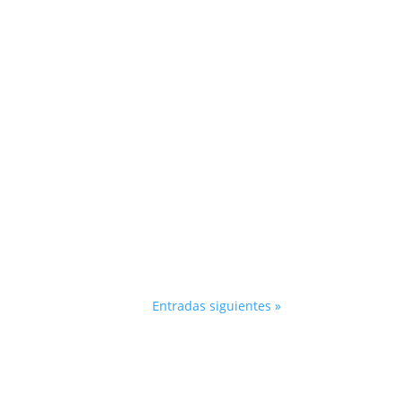
ardia,...
iz: el VTEC de Honda. En este extenso
motores y cómo...
Entradas siguientes »