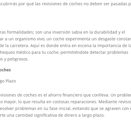
escubrirás por qué las revisiones de coches no deben ser pasadas 
as formalidades; son una inversión sabia en la durabilidad y el
ilar a un organismo vivo, un coche experimenta un desgaste consta
de la carretera. Aquí es donde entra en escena la importancia de l
chequeo médico para tu coche, permitiéndote detectar problemas
s y peligrosos.
Coches
go Plazo
evisiones de coches es el ahorro financiero que conlleva. Un probl
o mayor, lo que resulta en costosas reparaciones. Mediante revisi
resolver problemas en su fase inicial, evitando que se agraven con 
e una cantidad significativa de dinero a largo plazo.