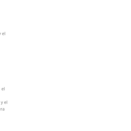
 el
 el
y el
era