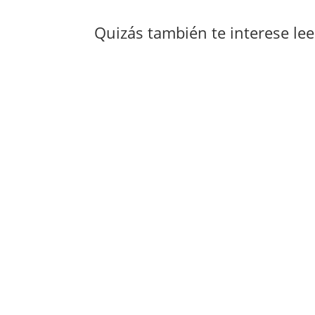
Quizás también te interese le
Gestionar una flota de vehículos, aunque se
averías inesperadas o incluso el uso inade