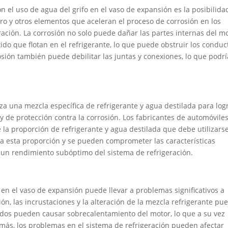
 el uso de agua del grifo en el vaso de expansión es la posibilida
oro y otros elementos que aceleran el proceso de corrosión en los
ación. La corrosión no solo puede dañar las partes internas del mo
do que flotan en el refrigerante, lo que puede obstruir los conduc
osión también puede debilitar las juntas y conexiones, lo que podrí
iza una mezcla específica de refrigerante y agua destilada para log
 de protección contra la corrosión. Los fabricantes de automóvile
a proporción de refrigerante y agua destilada que debe utilizars
tera esta proporción y se pueden comprometer las características
 un rendimiento subóptimo del sistema de refrigeración.
o en el vaso de expansión puede llevar a problemas significativos a
ión, las incrustaciones y la alteración de la mezcla refrigerante pu
idos pueden causar sobrecalentamiento del motor, lo que a su vez
más, los problemas en el sistema de refrigeración pueden afectar