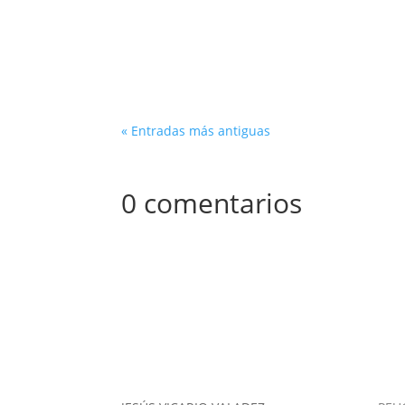
DR Automobiles, una marca conocida por su 
continuado su evolución en 2024 con introdu
« Entradas más antiguas
0 comentarios
CONTACTO
CO